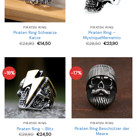
PIRATEN RING
PIRATEN RING
Piraten Ring Schwarze
Piraten Ring –
Katze
MystiqueMemento
Ursprünglicher
Aktueller
€
24,90
€
14,50
€
29,50
€
23,90
Preis
Preis
war:
ist:
€24,90
€14,50.
-18%
-17%
PIRATEN RING
PIRATEN RING
Piraten Ring Beschützer der
Piraten Ring – Blitz
Meere
€
29,90
€
24,50