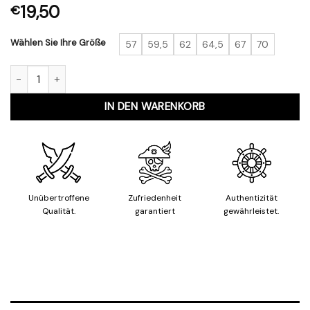
19,50
€
Wählen Sie Ihre Größe
57
59,5
62
64,5
67
70
Piraten Ring Punisher Menge
IN DEN WARENKORB
Unübertroffene
Zufriedenheit
Authentizität
Qualität.
garantiert
gewährleistet.